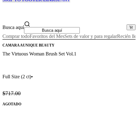
Busca aquí
Comprar todo
Favoritos del Mes
Sets de valor y para regalar
Recién lle
CAMARA AUNIQUE BEAUTY
The Virtuous Woman Brush Set Vol.1
Full Size
(2 ct)
•
$717.00
AGOTADO