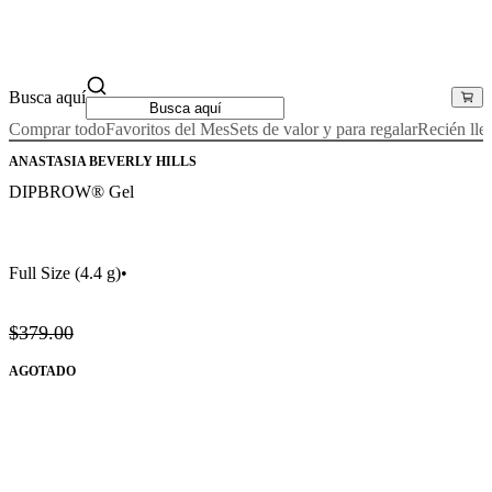
Busca aquí
Comprar todo
Favoritos del Mes
Sets de valor y para regalar
Recién lle
ANASTASIA BEVERLY HILLS
DIPBROW® Gel
Full Size
(4.4 g)
•
$379.00
AGOTADO