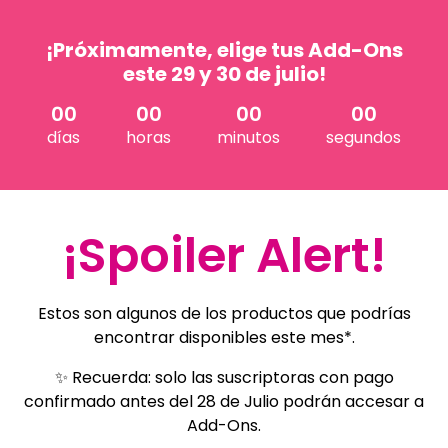
¡Próximamente, elige tus Add-Ons
este 29 y 30 de julio!
00
00
00
00
días
horas
minutos
segundos
¡Spoiler Alert!
Estos son algunos de los productos que podrías
encontrar disponibles este mes*.
✨ Recuerda: solo las suscriptoras con pago
confirmado antes del 28 de Julio podrán accesar a
Add-Ons.