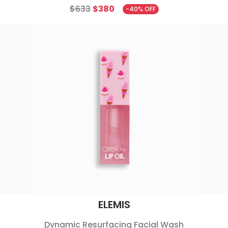
$633
$380
-40% OFF
ELEMIS
Dynamic Resurfacing Facial Wash