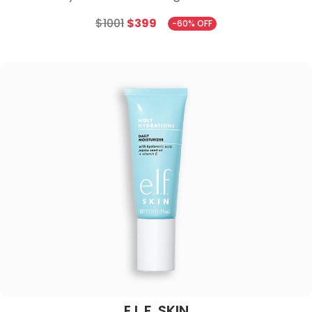
$1001
$399
-60% OFF
E.L.F. SKIN