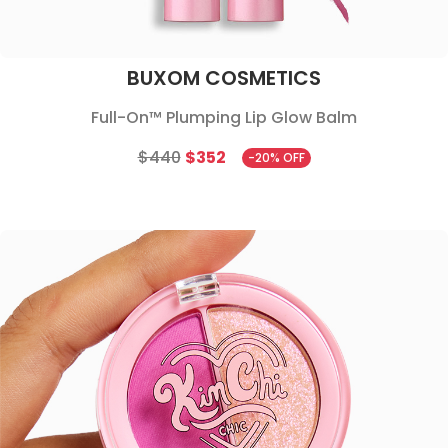
BUXOM COSMETICS
Full-On™ Plumping Lip Glow Balm
$440
$352
-20% OFF