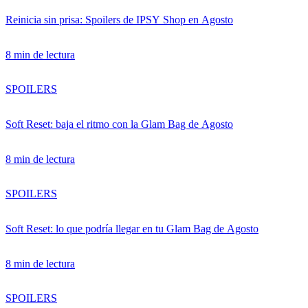
Reinicia sin prisa: Spoilers de IPSY Shop en Agosto
8 min de lectura
ÚNETE A IPSY
SPOILERS
Soft Reset: baja el ritmo con la Glam Bag de Agosto
Ofertas
Blog de IPSY
8 min de lectura
Cerrar sesión
SPOILERS
Soft Reset: lo que podría llegar en tu Glam Bag de Agosto
8 min de lectura
SPOILERS