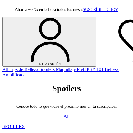
Ahorra +60% en belleza todos los meses
SUSCRÍBETE HOY
Ú
INICIAR SESIÓN
All
Tips de Belleza
Spoilers
Maquillaje
Piel
IPSY 101
Belleza
Amplificada
Spoilers
Conoce todo lo que viene el próximo mes en tu suscripción.
All
INICIAR SESIÓN
SPOILERS