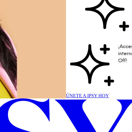
¡Acce
inter
Off!
ÚNETE A IPSY HOY