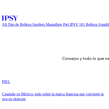
All
Tips de Belleza
Spoilers
Maquillaje
Piel
IPSY 101
Belleza Amplif
Consejos y todo lo que nec
INICIAR SESIÓN
PIEL
Caudalie en México: todo sobre la marca francesa que convierte la
uva en skincare