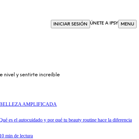
ÚNETE A IPSY
INICIAR SESIÓN
MENU
 nivel y sentirte increíble
BELLEZA AMPLIFICADA
Qué es el autocuidado y por qué tu beauty routine hace la diferencia
10 min de lectura