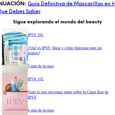
INUACIÓN:
Guía Definitiva de Mascarillas en 
Que Debes Saber
Sigue explorando el mundo del beauty
IPSY 101
¿Qué es IPSY Shop y cómo funciona para las
Ipsters?
5 min de lectura
IPSY 101
Todo lo que necesitas saber sobre tu Glam Bag de
IPSY
6 min de lectura