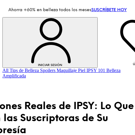
Ahorra +60% en belleza todos los meses
SUSCRÍBETE HOY
Ú
INICIAR SESIÓN
All
Tips de Belleza
Spoilers
Maquillaje
Piel
IPSY 101
Belleza
Amplificada
ones Reales de IPSY: Lo Qu
las Suscriptoras de Su
INICIAR SESIÓN
resía