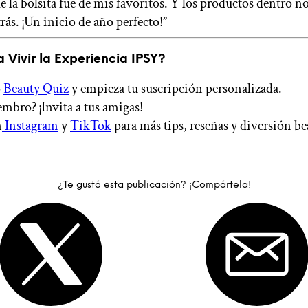
e la bolsita fue de mis favoritos. Y los productos dentro no
rás. ¡Un inicio de año perfecto!”
a Vivir la Experiencia IPSY?
o
Beauty Quiz
y empieza tu suscripción personalizada.
embro? ¡Invita a tus amigas!
n
Instagram
y
TikTok
para más tips, reseñas y diversión be
¿Te gustó esta publicación? ¡Compártela!