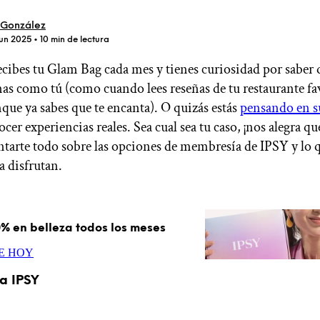
 González
jun 2025
• 10 min de lectura
recibes tu Glam Bag cada mes y tienes curiosidad por saber
ÚNETE A IPSY
nas como tú (como cuando lees reseñas de tu restaurante fa
que ya sabes que te encanta). O quizás estás
pensando en su
cer experiencias reales. Sea cual sea tu caso, ¡nos alegra qu
Ofertas
tarte todo sobre las opciones de membresía de IPSY y lo 
Blog de IPSY
a disfrutan.
Cerrar sesión
% en belleza todos los meses
E HOY
a IPSY