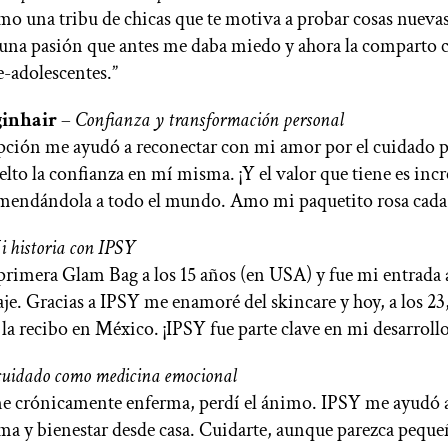
mo una tribu de chicas que te motiva a probar cosas nuev
 una pasión que antes me daba miedo y ahora la comparto 
e-adolescentes.”
inhair
–
Confianza y transformación personal
ipción me ayudó a reconectar con mi amor por el cuidado p
lto la confianza en mí misma. ¡Y el valor que tiene es incr
mendándola a todo el mundo. Amo mi paquetito rosa cada
 historia con IPSY
primera Glam Bag a los 15 años (en USA) y fue mi entrada
aje. Gracias a IPSY me enamoré del skincare y hoy, a los 23
y la recibo en México. ¡IPSY fue parte clave en mi desarroll
uidado como medicina emocional
e crónicamente enferma, perdí el ánimo. IPSY me ayudó a
ma y bienestar desde casa. Cuidarte, aunque parezca peque