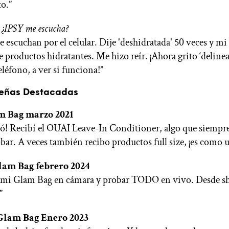
o.”
–
¿IPSY me escucha?
 escuchan por el celular. Dije 'deshidratada' 50 veces y mi
e productos hidratantes. Me hizo reír. ¡Ahora grito ‘deline
teléfono, a ver si funciona!”
señas Destacadas
m Bag marzo 2021
ó! Recibí el OUAI Leave-In Conditioner, algo que siempr
bar. A veces también recibo productos full size, ¡es como 
am Bag febrero 2024
 mi Glam Bag en cámara y probar TODO en vivo. Desde s
”
 Glam Bag Enero 2023