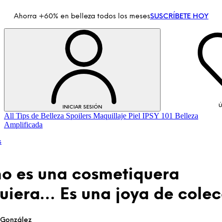
Ahorra +60% en belleza todos los meses
SUSCRÍBETE HOY
Ú
INICIAR SESIÓN
All
Tips de Belleza
Spoilers
Maquillaje
Piel
IPSY 101
Belleza
Amplificada
s
no es una cosmetiquera
uiera… Es una joya de colec
INICIAR SESIÓN
 González