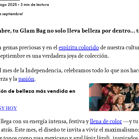
 ago 2025
• 3 min de lectura
e septiembre!
bre, tu Glam Bag no solo lleva belleza por dentro…
ÚNETE A IPSY
n gemas preciosas y en el
espíritu colorido
de nuestra cultur
septiembre es una verdadera joya de colección.
Ofertas
Blog de IPSY
l mes de la Independencia, celebramos todo lo que nos hace
Cerrar sesión
erza y la
pasión
.
ción de belleza más vendida en
PSY HOY
llega con su energía intensa, festiva y
llena de color
—y tu
atrás. Este mes, el diseño te invita a vivir el maximalismo
e tonos como rosa mexicano y azul lápiz lázuli, inspirados 