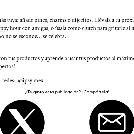
ás tuya: añade pines, charms o dijecitos. Llévala a tu pró
happy hour con amigas, o úsala como clutch para gritarle a
ino no se esconde… se celebra.
 con tus productos y aprende a usar tus productos al máximo
pertos!
n redes: @ipsy.mex
¿Te gustó esta publicación? ¡Compártela!