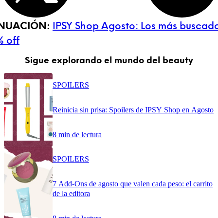
INUACIÓN:
IPSY Shop Agosto: Los más buscad
 off
Sigue explorando el mundo del beauty
SPOILERS
Reinicia sin prisa: Spoilers de IPSY Shop en Agosto
8 min de lectura
SPOILERS
7 Add-Ons de agosto que valen cada peso: el carrito
de la editora