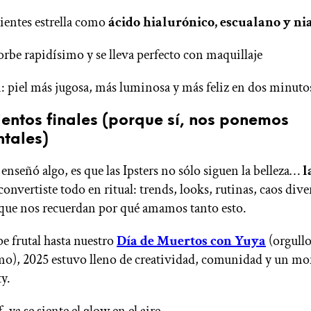
ientes estrella como
ácido hialurónico, escualano y n
orbe rapidísimo y se lleva perfecto con maquillaje
 piel más jugosa, más luminosa y más feliz en dos minuto
entos finales (porque sí, nos ponemos
ntales)
enseñó algo, es que las Ipsters no sólo siguen la belleza…
l
convertiste todo en ritual: trends, looks, rutinas, caos dive
ue nos recuerdan por qué amamos tanto esto.
pe frutal hasta nuestro
Día de Muertos con Yuya
(orgull
o), 2025 estuvo lleno de creatividad, comunidad y un m
y.
 ya se siente el glow en el aire.