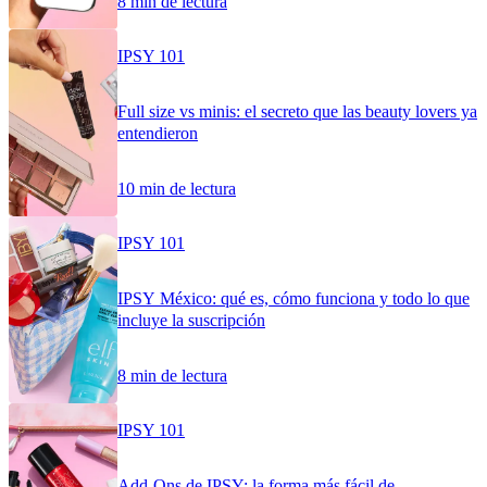
8 min de lectura
IPSY 101
Full size vs minis: el secreto que las beauty lovers ya
entendieron
10 min de lectura
IPSY 101
IPSY México: qué es, cómo funciona y todo lo que
incluye la suscripción
8 min de lectura
IPSY 101
Add-Ons de IPSY: la forma más fácil de