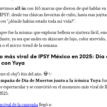
stuvimos
all in
con 165 marcas que dieron de qué hablar en 
IPSY: desde tus clásicas favoritas de culto, hasta esas joyita
ices “¿dónde habías estado toda mi vida?”.
pre fue la misma: que explorar belleza se sintiera fácil, e
ante, ya sea que andes en skincare de lujo, color atrevido,
s o el micro-trend de la semana.
 más viral de IPSY México en 2025: Día
 con Yuya
ene el
chef’s kiss
del año. 💀✨
mpaña de Día de Muertos junto a la icónica Yuya
fu
 espectacular y se convirtió en el momento más viral de 
2025.
incipal de la campaña
llegó a: