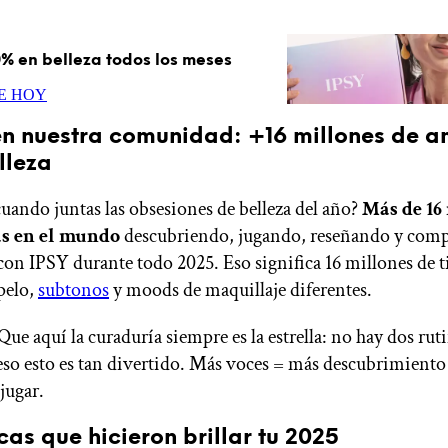
% en belleza todos los meses
E HOY
 en nuestra comunidad: +16 millones de 
lleza
cuando juntas las obsesiones de belleza del año?
Más de 16
as en el mundo
descubriendo, jugando, reseñando y com
con IPSY durante todo 2025. Eso significa 16 millones de ti
 pelo,
subtonos
y moods de maquillaje diferentes.
ue aquí la curaduría siempre es la estrella: no hay dos ruti
 eso esto es tan divertido. Más voces = más descubrimient
jugar.
as que hicieron brillar tu 2025