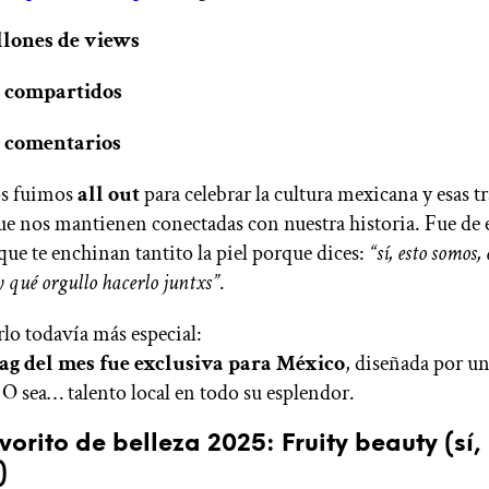
illones de views
0 compartidos
0 comentarios
os fuimos
all out
para celebrar la cultura mexicana y esas t
e nos mantienen conectadas con nuestra historia. Fue de 
e te enchinan tantito la piel porque dices:
“sí, esto somos, 
y qué orgullo hacerlo juntxs”
.
rlo todavía más especial:
g del mes fue exclusiva para México
, diseñada por u
. O sea… talento local en todo su esplendor.
vorito de belleza 2025: Fruity beauty (sí,
)