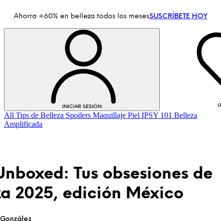
Ahorra +60% en belleza todos los meses
SUSCRÍBETE HOY
Ú
INICIAR SESIÓN
All
Tips de Belleza
Spoilers
Maquillaje
Piel
IPSY 101
Belleza
Amplificada
Unboxed: Tus obsesiones de
za 2025, edición México
INICIAR SESIÓN
 González