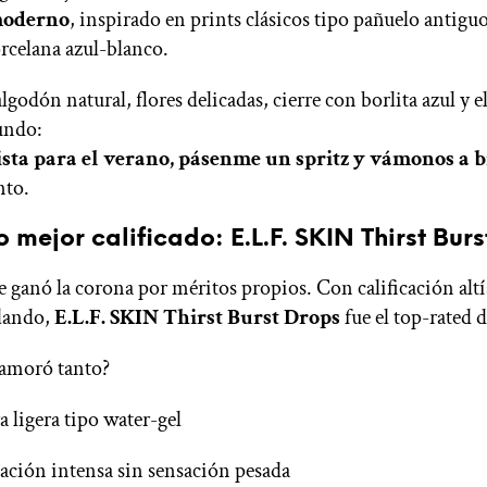
moderno
, inspirado en prints clásicos tipo pañuelo antiguo
orcelana azul-blanco.
lgodón natural, flores delicadas, cierre con borlita azul y
undo:
lista para el verano, pásenme un spritz y vámonos a br
nto.
 mejor calificado: E.L.F. SKIN Thirst Bur
se ganó la corona por méritos propios. Con calificación alt
llando,
E.L.F. SKIN Thirst Burst Drops
fue el top-rated 
namoró tanto?
a ligera tipo water-gel
ación intensa sin sensación pesada