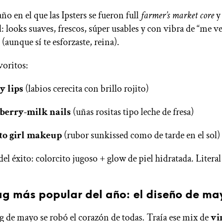
año en el que las Ipsters se fueron full
farmer’s market core
y 
l: looks suaves, frescos, súper usables y con vibra de “me v
(aunque sí te esforzaste, reina).
voritos:
y lips
(labios cerecita con brillo rojito)
berry-milk nails
(uñas rositas tipo leche de fresa)
o girl makeup
(rubor sunkissed como de tarde en el sol)
el éxito: colorcito jugoso + glow de piel hidratada. Literal
g más popular del año: el diseño de ma
 de mayo se robó el corazón de todas. Traía ese mix de
vi