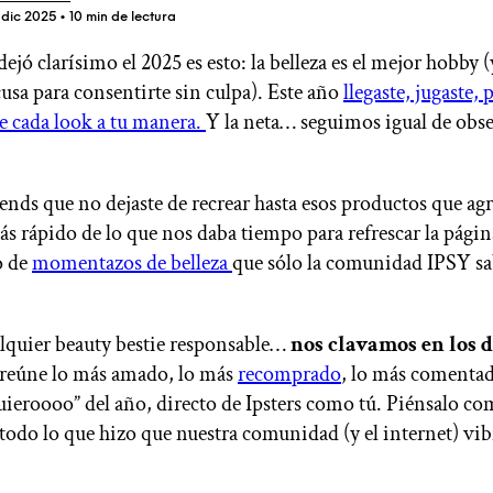
 dic 2025
• 10 min de lectura
dejó clarísimo el 2025 es esto: la belleza es el mejor hobby
cusa para consentirte sin culpa). Este año
llegaste, jugaste, 
ÚNETE A IPSY
e cada look a tu manera.
Y la neta… seguimos igual de obs
rends que no dejaste de recrear hasta esos productos que ag
Ofertas
 rápido de lo que nos daba tiempo para refrescar la págin
Blog de IPSY
Cerrar sesión
o de
momentazos de belleza
que sólo la comunidad IPSY sa
quier beauty bestie responsable…
nos clavamos en los d
 reúne lo más amado, lo más
recomprado
, lo más comentad
quieroooo” del año, directo de Ipsters como tú. Piénsalo co
 todo lo que hizo que nuestra comunidad (y el internet) vib