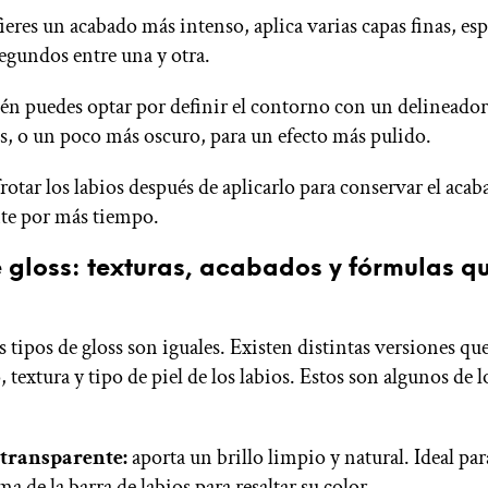
fieres un acabado más intenso, aplica varias capas finas, e
egundos entre una y otra.
n puedes optar por definir el contorno con un delineador
ss, o un poco más oscuro, para un efecto más pulido.
frotar los labios después de aplicarlo para conservar el aca
nte por más tiempo.
e gloss: texturas, acabados y fórmulas q
 tipos de gloss son iguales. Existen distintas versiones qu
o, textura y tipo de piel de los labios. Estos son algunos de 
 transparente:
aporta un brillo limpio y natural. Ideal par
a de la barra de labios para resaltar su color.