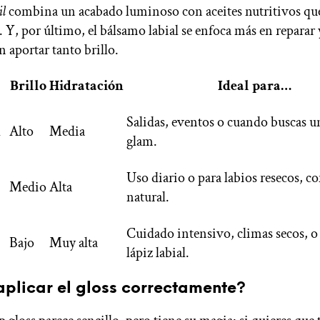
il
combina un acabado luminoso con aceites nutritivos qu
 Y, por último, el bálsamo labial se enfoca más en reparar 
in aportar tanto brillo.
Brillo
Hidratación
Ideal para…
Salidas, eventos o cuando buscas u
l
Alto
Media
glam.
Uso diario o para labios resecos, c
Medio
Alta
natural.
Cuidado intensivo, climas secos, o 
Bajo
Muy alta
lápiz labial.
plicar el gloss correctamente?