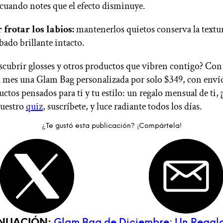
 cuando notes que el efecto disminuye.
 frotar los labios:
mantenerlos quietos conserva la textur
bado brillante intacto.
scubrir glosses y otros productos que vibren contigo?
Co
a mes una Glam Bag personalizada por solo $349, con envío
tos pensados para ti y tu estilo: un regalo mensual de ti, ¡
uestro
quiz
, suscríbete, y luce radiante todos los días.
¿Te gustó esta publicación? ¡Compártela!
INUACIÓN:
Glam Bag de Diciembre: Un Regal