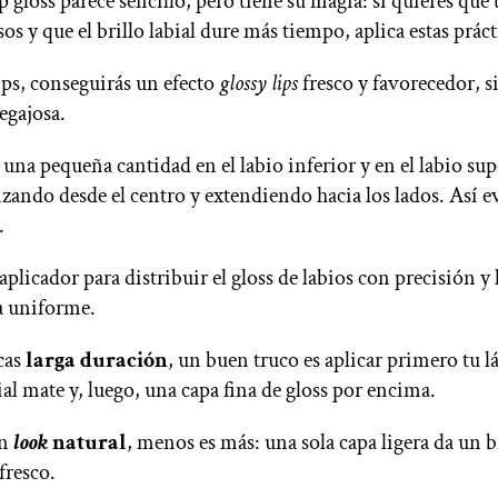
ip gloss parece sencillo, pero tiene su magia: si quieres que 
os y que el brillo labial dure más tiempo, aplica estas prác
ips, conseguirás un efecto
glossy lips
fresco y favorecedor, s
egajosa.
 una pequeña cantidad en el labio inferior y en el labio sup
ando desde el centro y extendiendo hacia los lados. Así ev
.
 aplicador para distribuir el gloss de labios con precisión y
a uniforme.
cas
larga duración
, un buen truco es aplicar primero tu lá
ial mate y, luego, una capa fina de gloss por encima.
un
look
natural
, menos es más: una sola capa ligera da un b
fresco.