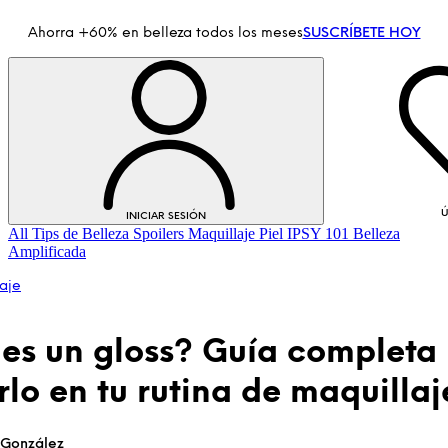
Ahorra +60% en belleza todos los meses
SUSCRÍBETE HOY
Ú
INICIAR SESIÓN
All
Tips de Belleza
Spoilers
Maquillaje
Piel
IPSY 101
Belleza
Amplificada
aje
es un gloss? Guía completa
irlo en tu rutina de maquillaj
INICIAR SESIÓN
 González