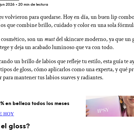
 jun 2026
• 20 min de lectura
ps
volvieron para quedarse. Hoy en día, un buen lip combo
bios que combine brillo, cuidado y color en una sola fórmul
ÚNETE A IPSY
 cosmético, son un
must
del skincare moderno, ya que un g
otege y deja un acabado luminoso que va con todo.
Ofertas
cando un brillo de labios que refleje tu estilo, esta guía te a
Blog de IPSY
 tipos de gloss, cómo aplicarlos como una experta, y qué p
Cerrar sesión
r para mantener tus labios suaves y radiantes.
% en belleza todos los meses
E HOY
el gloss?