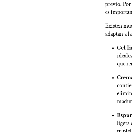
previo. Por 
es importan
Existen muc
adaptan a la
Gel l
ideale
que re
Crema
contie
elimin
madura
Espum
ligera
tu pie