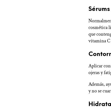
Sérums
Normalmente
cosmética l
que conteng
vitamina C 
Contorn
Aplicar con
ojeras y fat
Además, ayud
y no se cuar
Hidrat