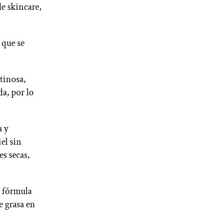
de skincare,
 que se
tinosa,
da, por lo
a y
el sin
es secas,
a fórmula
e grasa en