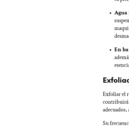
Agua 
suspend
maquill
desmaq
En ba
además
esenci
Exfolia
Exfoliar el 
contribuirá 
adecuados, a
Su frecuenc