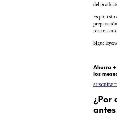
del product
ÚNETE A IPSY
Es por esto 
preparación 
Ofertas
rostro sano 
Blog de IPSY
Cerrar sesión
Sigue leyend
Ahorra +
los mese
SUSCRÍBET
¿Por 
antes