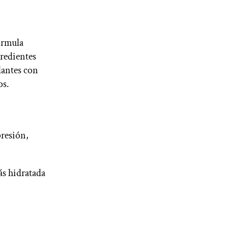
órmula
gredientes
dantes con
os.
presión,
ás hidratada