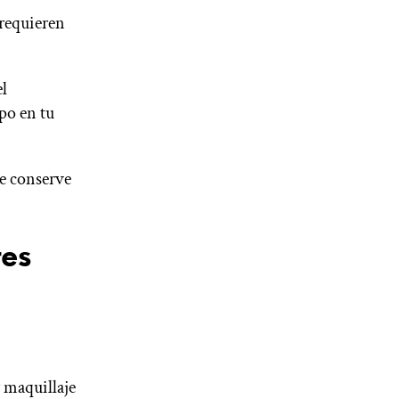
 requieren
el
po en tu
ue conserve
tes
y maquillaje