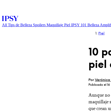
All
Tips de Belleza
Spoilers
Maquillaje
Piel
IPSY 101
Belleza Amplif
Piel
10 p
piel
INICIAR SESIÓN
Por
Verónica
Publicado el 16
Aunque no l
maquillaje s
que crean u