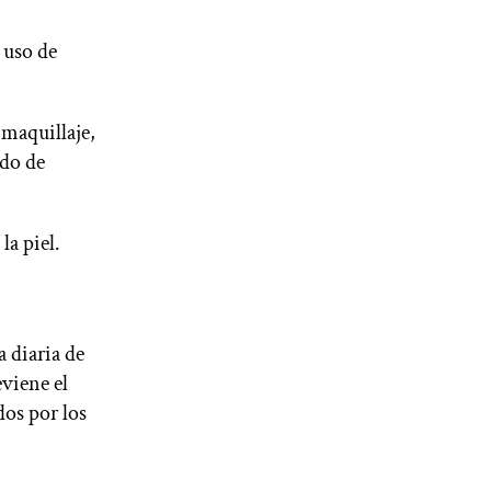
l uso de
maquillaje,
ado de
la piel.
a diaria de
eviene el
os por los