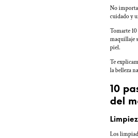
No importa e
cuidado y u
Tomarte 10 
maquillaje 
piel.
Te explicam
la belleza n
10 pa
del m
Limpie
Los limpiado