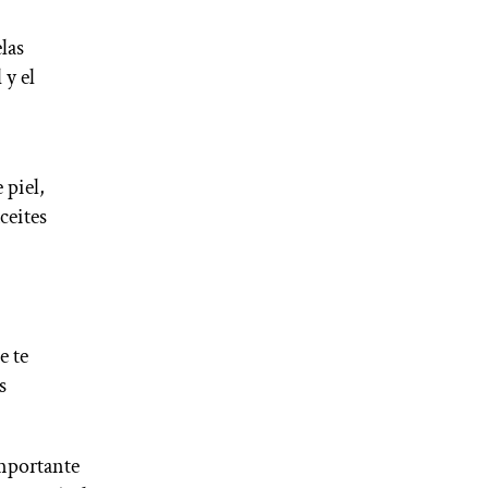
las
 y el
 piel,
ceites
e te
s
importante