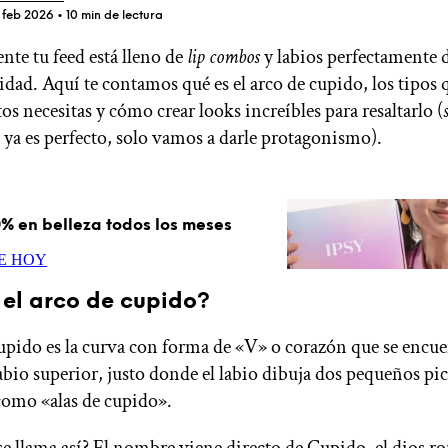
 feb 2026
• 10 min de lectura
nte tu feed está lleno de
lip combos
y labios perfectamente 
idad. Aquí te contamos qué es el arco de cupido, los tipos 
ÚNETE A IPSY
s necesitas y cómo crear looks increíbles para resaltarlo (
o ya es perfecto, solo vamos a darle protagonismo).
Ofertas
Blog de IPSY
% en belleza todos los meses
Cerrar sesión
E HOY
 el arco de cupido?
cupido es la curva con forma de «V» o corazón que se encue
labio superior, justo donde el labio dibuja dos pequeños pi
como «alas de cupido».