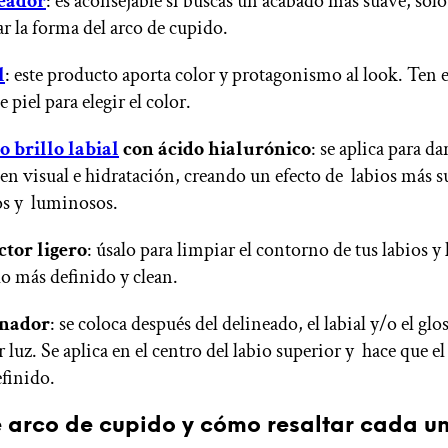
eador
: es aconsejable si buscas un acabado más suave, sólo
ar la forma del arco de cupido.
l
: este producto aporta color y protagonismo al look. Ten 
 piel para elegir el color.
o brillo labial
con ácido hialurónico
: se aplica para d
n visual e hidratación, creando un efecto de labios más s
os y luminosos.
ctor ligero
: úsalo para limpiar el contorno de tus labios y
o más definido y clean.
nador
: se coloca después del delineado, el labial y/o el glo
 luz. Se aplica en el centro del labio superior y hace que el
finido.
e arco de cupido y cómo resaltar cada u