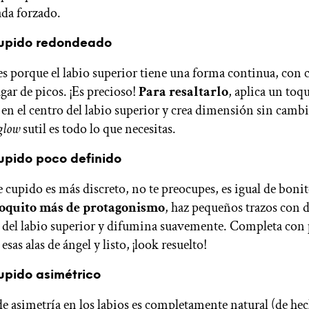
da forzado.
cupido redondeado
s porque el labio superior tiene una forma continua, con 
gar de picos. ¡Es precioso!
Para resaltarlo
, aplica un toq
en el centro del labio superior y crea dimensión sin cambi
glow
sutil es todo lo que necesitas.
upido poco definido
e cupido es más discreto, no te preocupes, es igual de boni
poquito más de protagonismo
, haz pequeños trazos con 
o del labio superior y difumina suavemente. Completa con 
esas alas de ángel y listo, ¡look resuelto!
upido asimétrico
de asimetría en los labios es completamente natural (de hec