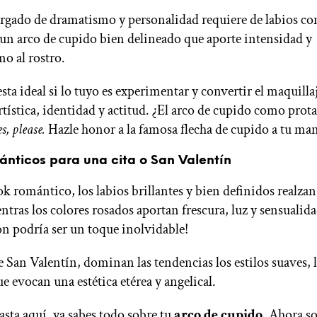
argado de dramatismo y personalidad requiere de labios co
 un arco de cupido bien delineado que aporte intensidad y
o al rostro.
sta ideal si lo tuyo es experimentar y convertir el maquilla
rtística, identidad y actitud. ¿El arco de cupido como prot
s, please.
Hazle honor a la famosa flecha de cupido a tu man
ánticos para una cita o San Valentín
ok romántico, los labios brillantes y bien definidos realzan
ntras los colores rosados aportan frescura, luz y sensualid
ión podría ser un toque inolvidable!
e San Valentín, dominan las tendencias los estilos suaves,
e evocan una estética etérea y angelical.
hasta aquí, ya sabes todo sobre tu
arco de cupido
. Ahora sol