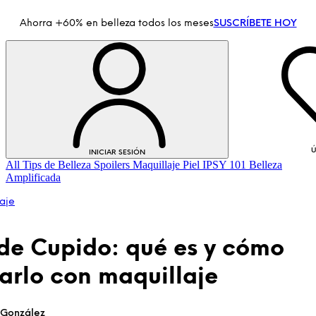
Ahorra +60% en belleza todos los meses
SUSCRÍBETE HOY
Ú
INICIAR SESIÓN
All
Tips de Belleza
Spoilers
Maquillaje
Piel
IPSY 101
Belleza
Amplificada
aje
de Cupido: qué es y cómo
tarlo con maquillaje
INICIAR SESIÓN
 González