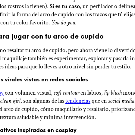
os rostros la tienen).
Si es tu caso
, un perfilador o deline
inir la forma del arco de cupido con los trazos que tú elija
 con tu color favorito.
You do you
.
ara jugar con tu arco de cupido
o resaltar tu arco de cupido, pero ahora viene lo divertido
l maquillaje también es experimentar, explorar y pasarla in
s ideas para que lo lleves a otro nivel sin perder tu estilo.
 virales vistas en redes sociales
sy
con volumen visual,
soft contour
en labios,
lip blush
mono
clean girl
, son algunas de las
tendencias
que en
social medi
l arco de cupido, cómo maquillarlo y resaltarlo, priorizan
 textura saludable y mínima intervención.
eativos inspirados en cosplay