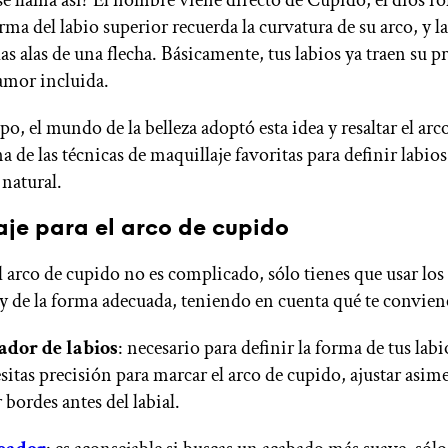
se llama así? El nombre viene directo de Cupido, el dios r
ma del labio superior recuerda la curvatura de su arco, y la
as alas de una flecha. Básicamente, tus labios ya traen su p
 amor incluida.
o, el mundo de la belleza adoptó esta idea y resaltar el ar
a de las técnicas de maquillaje favoritas para definir labio
 natural.
aje para el arco de cupido
l arco de cupido no es complicado, sólo tienes que usar lo
y de la forma adecuada, teniendo en cuenta qué te conviene
ador de labios
: necesario para definir la forma de tus labi
esitas precisión para marcar el arco de cupido, ajustar asime
 bordes antes del labial.